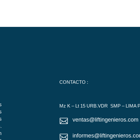
CONTACTO :
s
Mz K – Lt 15 URB.VDR SMP – LIMA 
s
s
ventas@liftingenieros.com

.
n
informes@liftingenieros.c
