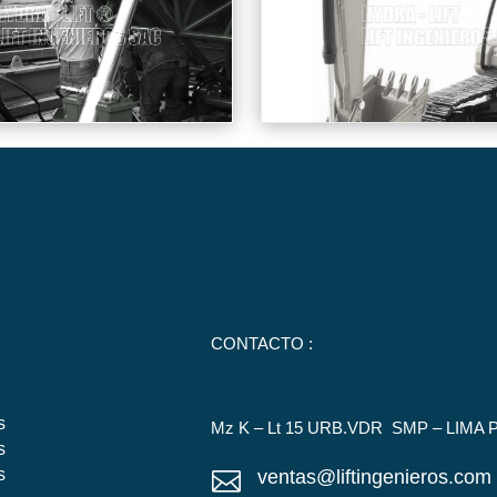
CONTACTO :
s
Mz K – Lt 15 URB.VDR SMP – LIMA 
s
s
ventas@liftingenieros.com
