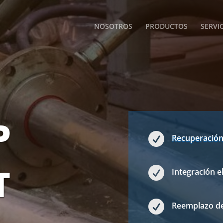
NOSOTROS
PRODUCTOS
SERVI
P

Recuperación 
T

Integración e

Reemplazo d