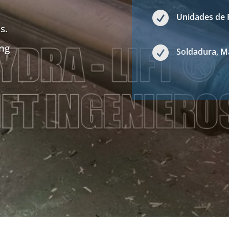

Unidades de 
s.
ing

Soldadura, M