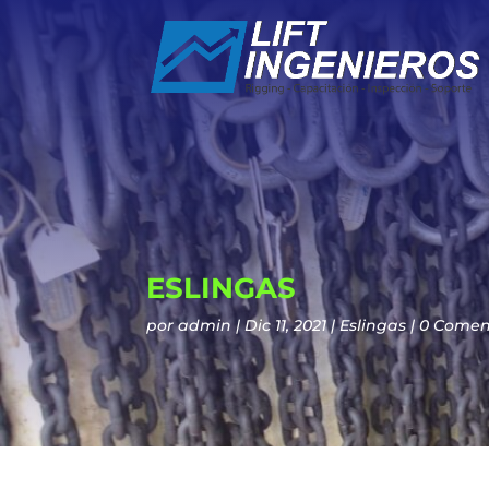
ESLINGAS
por
admin
Dic 11, 2021
Eslingas
0 Comen