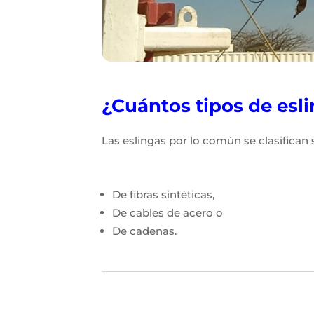
¿Cuántos tipos de esli
Las eslingas por lo común se clasifican
De fibras sintéticas,
De cables de acero o
De cadenas.